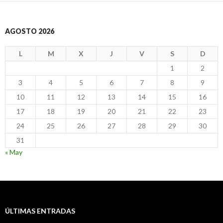
entradas
AGOSTO 2026
L
M
X
J
V
S
D
1
2
3
4
5
6
7
8
9
10
11
12
13
14
15
16
17
18
19
20
21
22
23
24
25
26
27
28
29
30
31
« May
ÚLTIMAS ENTRADAS