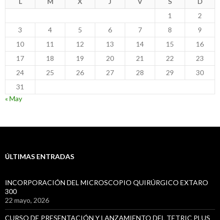
L
M
X
J
V
S
D
1
2
3
4
5
6
7
8
9
10
11
12
13
14
15
16
17
18
19
20
21
22
23
24
25
26
27
28
29
30
31
« May
ÚLTIMAS ENTRADAS
INCORPORACIÓN DEL MICROSCOPIO QUIRÚRGICO EXTARO
300
22 mayo, 2026
CURSO DE PRESENTACIÓN Y LANZAMIENTO DEL TETRIC PLUS