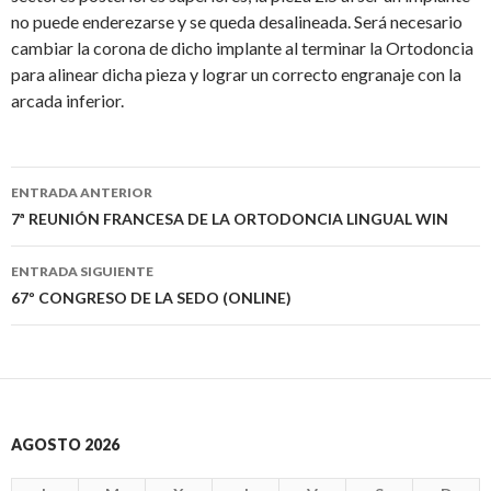
no puede enderezarse y se queda desalineada. Será necesario
cambiar la corona de dicho implante al terminar la Ortodoncia
para alinear dicha pieza y lograr un correcto engranaje con la
arcada inferior.
Ir
ENTRADA ANTERIOR
a
7ª REUNIÓN FRANCESA DE LA ORTODONCIA LINGUAL WIN
la
ENTRADA SIGUIENTE
entrada
67º CONGRESO DE LA SEDO (ONLINE)
AGOSTO 2026