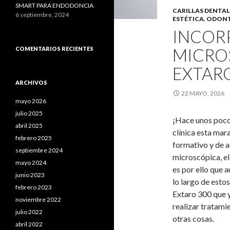
SMART PARA ENDODONCIA
CARILLAS DENTAL
6 septiembre, 2024
ESTÉTICA
,
ODONT
INCOR
MICRO
COMENTARIOS RECIENTES
EXTAR
ARCHIVOS
22 MAYO, 2026
mayo 2026
julio 2025
¡Hace unos poco
abril 2025
clínica esta mar
febrero 2025
formativo y de 
septiembre 2024
microscópica, el
mayo 2024
es por ello que 
junio 2023
lo largo de esto
febrero 2023
Extaro 300 que y
noviembre 2022
realizar tratami
julio 2022
otras cosas.
abril 2022