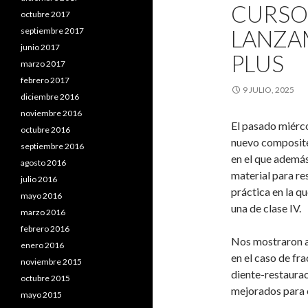
CURSO
octubre 2017
LANZA
septiembre 2017
junio 2017
PLUS
marzo 2017
febrero 2017
9 JULIO, 2025
diciembre 2016
noviembre 2016
El pasado miérco
octubre 2016
nuevo composite 
septiembre 2016
en el que además
agosto 2016
material para re
julio 2016
práctica en la qu
mayo 2016
una de clase IV.
marzo 2016
febrero 2016
Nos mostraron ad
enero 2016
en el caso de fra
noviembre 2015
diente-restaura
octubre 2015
mejorados para el
mayo 2015