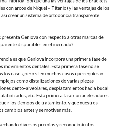
lama “híbrida” porque una las ventajas de los brackets
es con arcos de Níquel – Titanio) y las ventajas de los
 así crear un sistema de ortodoncia transparente
s presenta Geniova con respecto a otras marcas de
sparente disponibles en el mercado?
erencia es que Geniova incorpora una primera fase de
os movimientos dentales. Esta primera fase no se
os los casos, pero sí en muchos casos que requieran
plejos como distalizaciones de varias piezas
iones dento-alveolares, desplazamientos hacia bucal
alatinizados, etc. Esta primera fase con aceleradores
ducir los tiempos de tratamiento, y que nuestros
os cambios antes y se motiven más.
sechando diversos premios y reconocimientos: