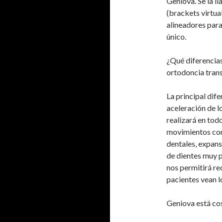
Geniova. Se la l
(brackets virtual
alineadores para
único.
¿Qué diferencia
ortodoncia tran
La principal dif
aceleración de l
realizará en tod
movimientos com
dentales, expans
de dientes muy p
nos permitirá re
pacientes vean l
Geniova está co