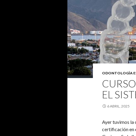
ODONTOLOGÍA E
CURSO 
EL SIS
6 ABRIL, 2025
Ayer tuvimos la o
certificación en