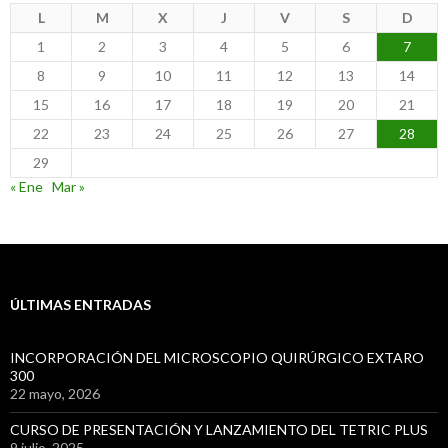
L
M
X
J
V
S
D
1
2
3
4
5
6
7
8
9
10
11
12
13
14
15
16
17
18
19
20
21
22
23
24
25
26
27
28
29
« Ene
Mar »
ÚLTIMAS ENTRADAS
INCORPORACIÓN DEL MICROSCOPIO QUIRÚRGICO EXTARO
300
22 mayo, 2026
CURSO DE PRESENTACIÓN Y LANZAMIENTO DEL TETRIC PLUS
9 julio, 2025